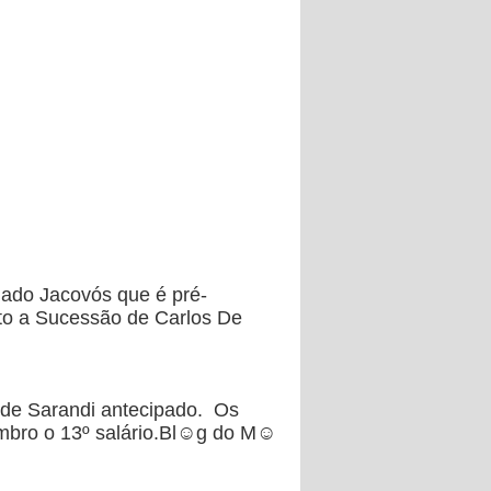
egado Jacovós que é pré-
ato a Sucessão de Carlos De
s de Sarandi antecipado. Os
zembro o 13º salário.Bl☺g do M☺