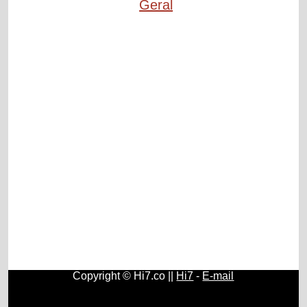
Geral
Copyright © Hi7.co ||
Hi7
-
E-mail
Mensagem Subliminar
|
Curiosidades
|
Filhos
|
Homem
|